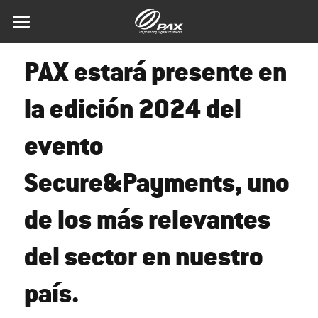
Home
PAX estará presente en 
Hardware
la edición 2024 del 
Software
SmartPOS
evento 
Mobile POS
A920Pro
Servicios
MAXSTORE
Secure&Payments, uno 
Desatendido
A920ProPCI7
A77
Accesibilidad
Marketing
About PAX
de los más relevantes 
Pinpads
A910s
A6650
IM30
News
Buscar
Desktop
A8900
IM25
A35
del sector en nuestro 
Mundo PAX
Español
Smart ECR
A30
A8500
Videos
Español
país.
Contáctanos
A33
A80
E700Apro
English