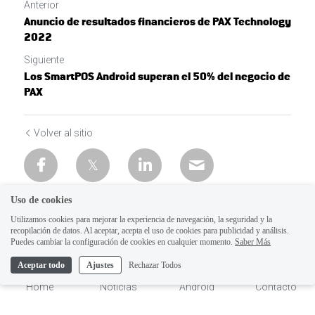
Anterior
Anuncio de resultados financieros de PAX Technology
2022
Siguiente
Los SmartPOS Android superan el 50% del negocio de
PAX
Volver al sitio
Uso de cookies
Utilizamos cookies para mejorar la experiencia de navegación, la seguridad y la
recopilación de datos. Al aceptar, acepta el uso de cookies para publicidad y análisis.
Puedes cambiar la configuración de cookies en cualquier momento.
Saber Más
Aceptar todo
Ajustes
Rechazar Todos
Home
Noticias
Android
Contacto