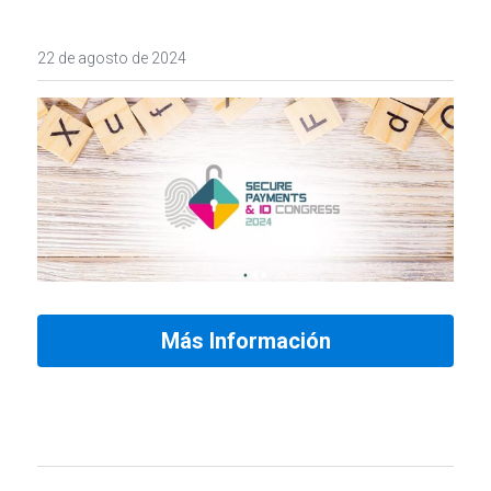
Station
عربي
22 de agosto de 2024
Tower
Türkçe
Litchi
Français
Italiano
Más Información