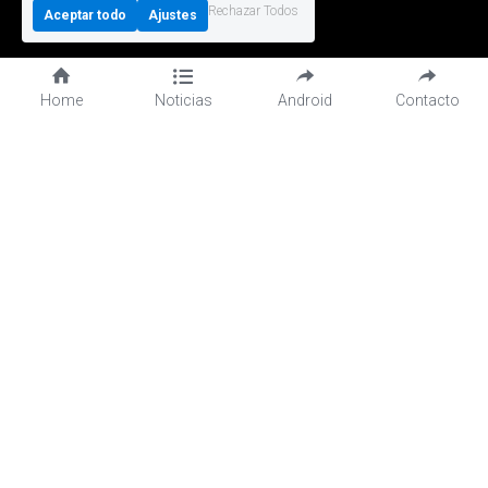
Rechazar Todos
Aceptar todo
Ajustes
Home
Noticias
Android
Contacto
No solamente pago
La serie IM de PAX le permite integrar 
dispositvos Android en máquinas de 
cualquier tipo, desde máquinas de 
vendding, EV chargers, parking, etc.