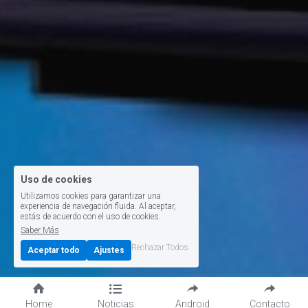
Uso de cookies
Utilizamos cookies para garantizar una
experiencia de navegación fluida. Al aceptar,
estás de acuerdo con el uso de cookies.
Saber Más
Rechazar Todos
Aceptar todo
Ajustes
Home
Noticias
Android
Contacto