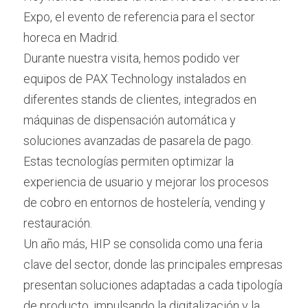
Expo
, el evento de referencia para el sector 
Station
عربي
horeca en 
Madrid
.
Tower
Durante nuestra visita, hemos podido ver 
Türkçe
equipos de 
PAX Technology
 instalados en 
Litchi
Français
diferentes stands de clientes, integrados en 
máquinas de dispensación automática y 
Italiano
soluciones avanzadas de pasarela de pago. 
Estas tecnologías permiten optimizar la 
experiencia de usuario y mejorar los procesos 
de cobro en entornos de hostelería, vending y 
restauración.
Un año más, HIP se consolida como una feria 
clave del sector, donde las principales empresas 
presentan soluciones adaptadas a cada tipología 
de producto, impulsando la digitalización y la 