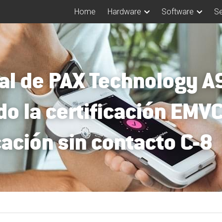
Home
Hardware
Software
Se
nal de PAX Technology A
do la certificación EMVC
cación sin contacto C-8