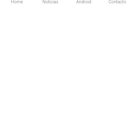
Home
Noticias
Android
Contacto
Admite todos los medios 
de pago
La A30 acepta pagos con tarjeta, móvil, sin 
contacto y código QR, así que sus clientes 
pueden pagar con su método de pago 
preferido.